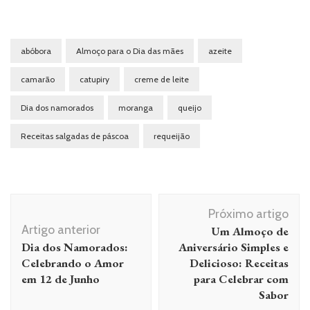
abóbora
Almoço para o Dia das mães
azeite
camarão
catupiry
creme de leite
Dia dos namorados
moranga
queijo
Receitas salgadas de páscoa
requeijão
Navegação
Próximo artigo
de
Artigo anterior
Um Almoço de
post
Dia dos Namorados:
Aniversário Simples e
Celebrando o Amor
Delicioso: Receitas
em 12 de Junho
para Celebrar com
Sabor