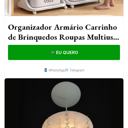
Organizador Armário Carrinho
de Brinquedos Roupas Multiuso
com Rodinhas Banheiro
EU QUERO
Lavanderia Cozinha Quartos
WhatsApp
Telegram