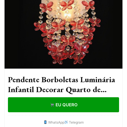
Pendente Borboletas Luminária
Infantil Decorar Quarto de
Menina Quartinho Bebê LED
EU QUERO
Lustre bivolt
WhatsApp
Telegram