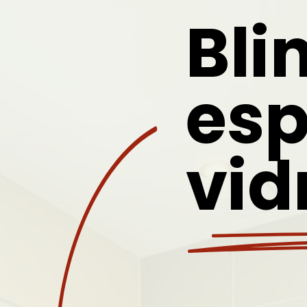
Bli
esp
vid