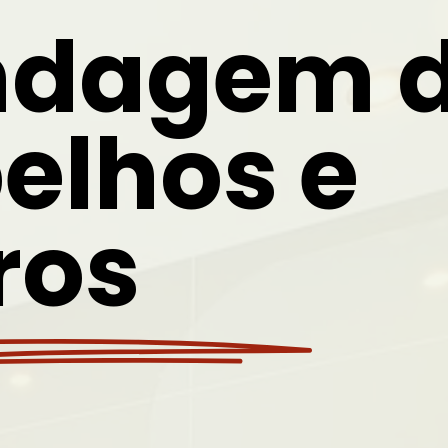
ndagem 
elhos e
ros