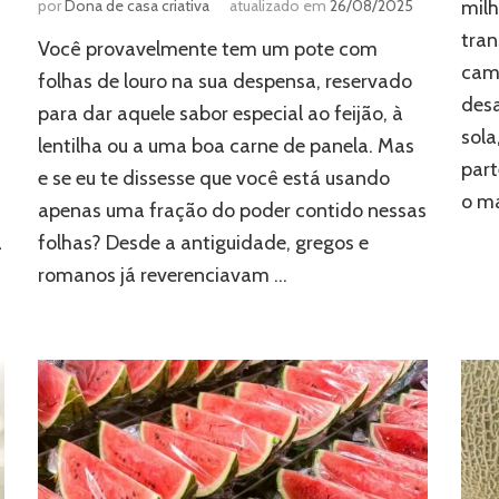
por
Dona de casa criativa
atualizado em
26/08/2025
milh
tra
Você provavelmente tem um pote com
cami
folhas de louro na sua despensa, reservado
desa
para dar aquele sabor especial ao feijão, à
sola
lentilha ou a uma boa carne de panela. Mas
part
e se eu te dissesse que você está usando
o ma
apenas uma fração do poder contido nessas
a
folhas? Desde a antiguidade, gregos e
romanos já reverenciavam …