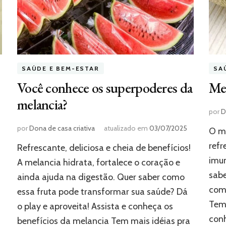
SAÚDE E BEM-ESTAR
SA
Você conhece os superpoderes da
Mel
melancia?
por
D
por
Dona de casa criativa
atualizado em
03/07/2025
O me
refr
Refrescante, deliciosa e cheia de benefícios!
imun
A melancia hidrata, fortalece o coração e
sabe
ainda ajuda na digestão. Quer saber como
como
essa fruta pode transformar sua saúde? Dá
Tem 
o play e aproveita! Assista e conheça os
con
benefícios da melancia Tem mais idéias pra