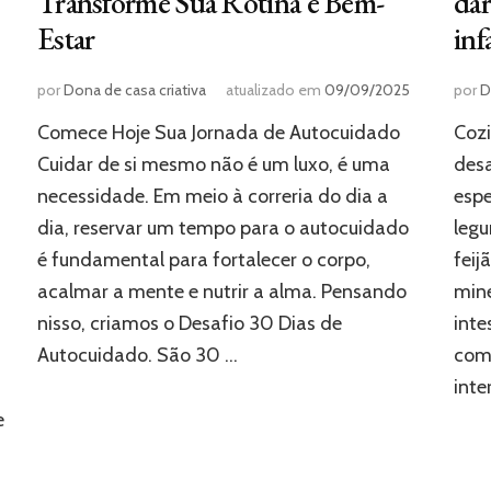
Transforme Sua Rotina e Bem-
dar
Estar
inf
por
Dona de casa criativa
atualizado em
09/09/2025
por
D
Comece Hoje Sua Jornada de Autocuidado
Cozi
Cuidar de si mesmo não é um luxo, é uma
desa
necessidade. Em meio à correria do dia a
esp
dia, reservar um tempo para o autocuidado
legu
é fundamental para fortalecer o corpo,
feij
acalmar a mente e nutrir a alma. Pensando
mine
nisso, criamos o Desafio 30 Dias de
inte
Autocuidado. São 30 …
com
inte
e