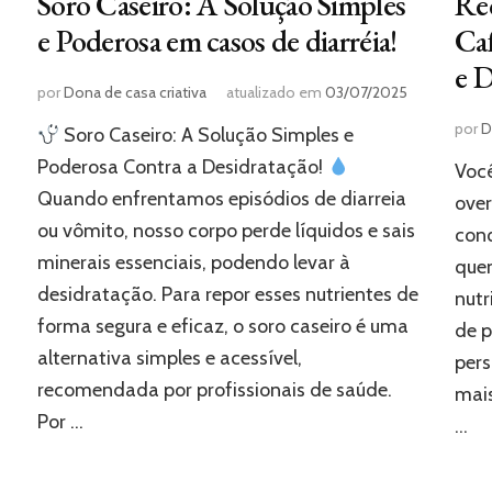
Soro Caseiro: A Solução Simples
Rec
e Poderosa em casos de diarréia!
Caf
e D
por
Dona de casa criativa
atualizado em
03/07/2025
por
D
Soro Caseiro: A Solução Simples e
Poderosa Contra a Desidratação!
Você
Quando enfrentamos episódios de diarreia
over
ou vômito, nosso corpo perde líquidos e sais
conq
minerais essenciais, podendo levar à
que
desidratação. Para repor esses nutrientes de
nutr
forma segura e eficaz, o soro caseiro é uma
de p
alternativa simples e acessível,
pers
recomendada por profissionais de saúde.
mais
Por …
…