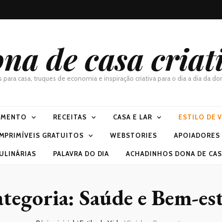
na de casa criat
as para casa, truques de economia e inspiração criativa para o dia a dia da 
IMENTO
RECEITAS
CASA E LAR
ESTILO DE 
IMPRIMÍVEIS GRATUITOS
WEBSTORIES
APOIADORES
ULINÁRIAS
PALAVRA DO DIA
ACHADINHOS DONA DE CASA
tegoria:
Saúde e Bem-es