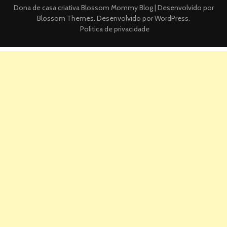
Dona de casa criativa
Blossom Mommy Blog | Desenvolvido por
Blossom Themes
. Desenvolvido por
WordPress
.
Politica de privacidade