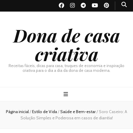
Dona de casa
criativa
Receitas fáceis, dicas para casa, truques de economia e inspiração
criativa para o dia a dia da dona de casa moderna.
Página inicial
/
Estilo de Vida
/
Saúde e Bem-estar
/
Soro Caseiro: A
Solução Simples e Poderosa em casos de diarréia!