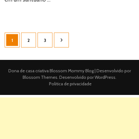
Paginação
Página
Página
Página
1
2
3
de
posts
Dona de casa criativa
Blossom Mommy Blog | Desenvolvido por
Blossom Themes
. Desenvolvido por
WordPress
.
Politica de privacidade