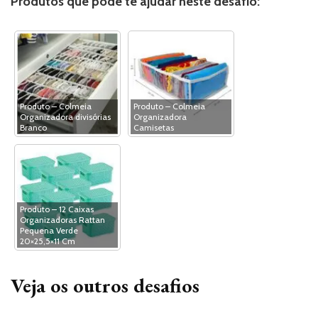
Produtos que pode te ajudar neste desafio:
Produto – Colmeia
Produto – Colmeia
Organizadora divisórias
Organizadora
Branco
Camisetas
Produto – 12 Caixas
Organizadoras Rattan
Pequena Verde
20×25,5×11 Cm
Veja os outros desafios