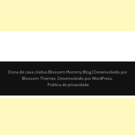
Dona de casa criativa
Blossom Mommy Blog | Desenvolvido por
Blossom Themes
. Desenvolvido por
WordPress
.
Politica de privacidade