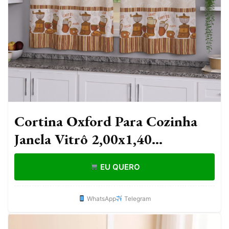
Cortina Oxford Para Cozinha
Janela Vitrô 2,00x1,40
Estampada Lisa Com Forro
EU QUERO
Poliéster Lavável Moderna
WhatsApp
Telegram