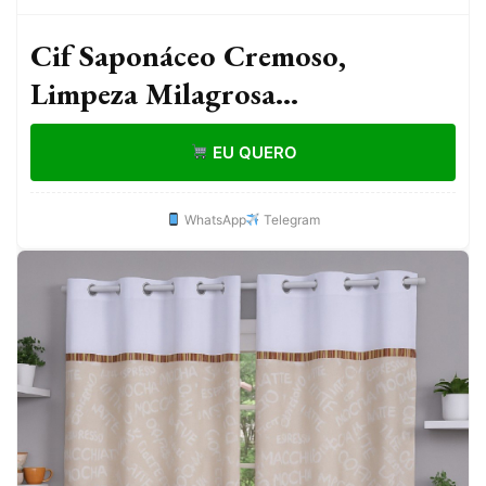
Cif Saponáceo Cremoso,
Limpeza Milagrosa
Desengordurante e Multiuso
EU QUERO
Original 250ml
WhatsApp
Telegram