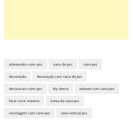
artesanato-com-pvc
cano de pvc
cano pvc
decoração
decoração com cano de pvc
decoracao-com-pvc
diy-decor
estante com cano pvc
faca-voce-mesmo
mesa de cano pvc
reciclagem com cano pvc
vaso vertical pvc