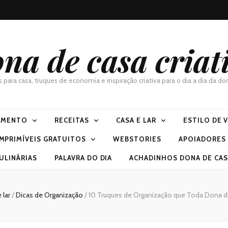
na de casa criat
as para casa, truques de economia e inspiração criativa para o dia a dia da 
IMENTO
RECEITAS
CASA E LAR
ESTILO DE 
IMPRIMÍVEIS GRATUITOS
WEBSTORIES
APOIADORES
ULINÁRIAS
PALAVRA DO DIA
ACHADINHOS DONA DE CASA
 lar
/
Dicas de Organização
/
10 Truques de Organização que Toda Dona d