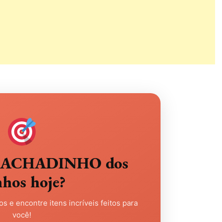
eu ACHADINHO dos
nhos hoje?
s e encontre itens incríveis feitos para
você!