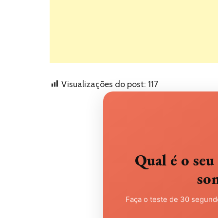
Visualizações do post:
117
Qual é o s
so
Faça o teste de 30 segundo