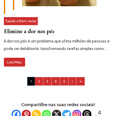
Saúde e Bem-estar
Elimine a dor nos pés
A dor nos pés é um problema que afeta milhões de pessoas e
pode ser debilitante, transformando tarefas simples como …
Leia Mais
1
2
3
4
5
›
»
Compartilhe nas suas redes sociais!
4