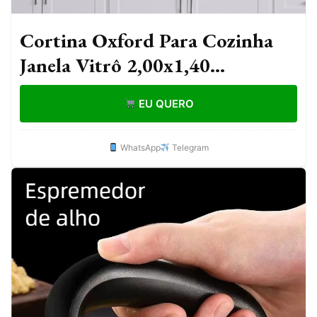
Cortina Oxford Para Cozinha
Janela Vitrô 2,00x1,40
Estampada Lisa Com Forro
EU QUERO
Poliéster Lavável Moderna
WhatsApp
Telegram