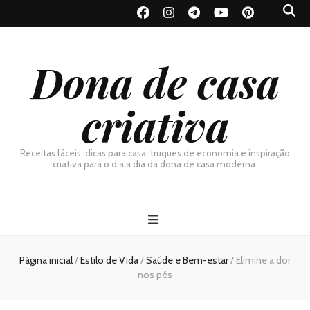
Dona de casa
criativa
Receitas fáceis, dicas para casa, truques de economia e inspiração
criativa para o dia a dia da dona de casa moderna.
Página inicial
/
Estilo de Vida
/
Saúde e Bem-estar
/
Elimine a dor
nos pés