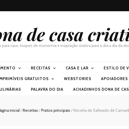
na de casa criat
as para casa, truques de economia e inspiração criativa para o dia a dia da 
IMENTO
RECEITAS
CASA E LAR
ESTILO DE 
IMPRIMÍVEIS GRATUITOS
WEBSTORIES
APOIADORES
ULINÁRIAS
PALAVRA DO DIA
ACHADINHOS DONA DE CASA
ágina inicial
/
Receitas
/
Pratos principais
/
Receita de Salteado de Camar