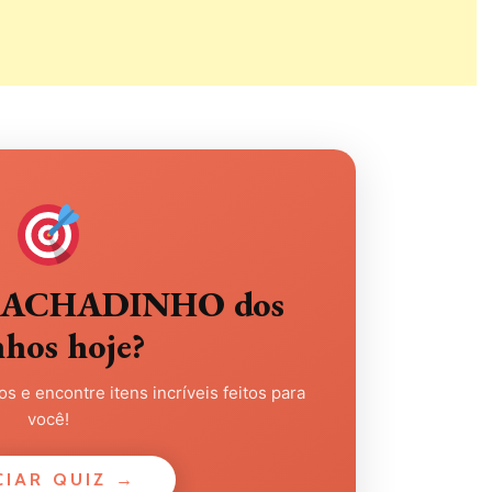
eu ACHADINHO dos
nhos hoje?
s e encontre itens incríveis feitos para
você!
CIAR QUIZ →