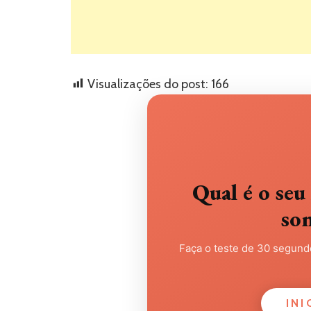
Visualizações do post:
166
Qual é o s
so
Faça o teste de 30 segundo
INI