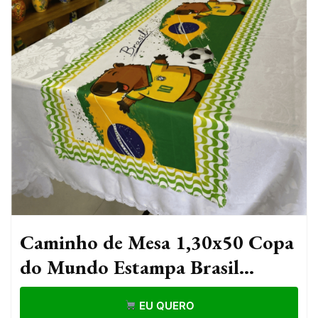
Caminho de Mesa 1,30x50 Copa
do Mundo Estampa Brasil
Futebol Torcida Decoração
EU QUERO
Mesa Posta Seleção Brasil