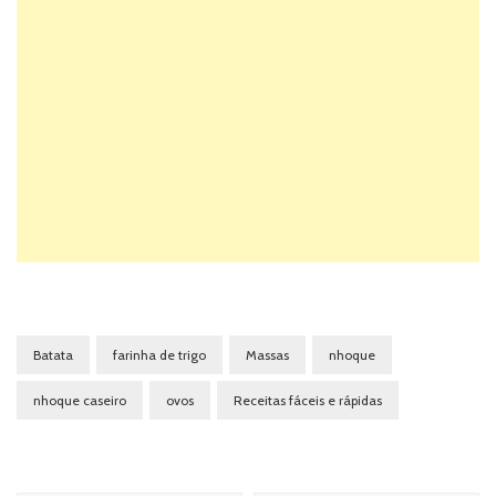
Batata
farinha de trigo
Massas
nhoque
nhoque caseiro
ovos
Receitas fáceis e rápidas