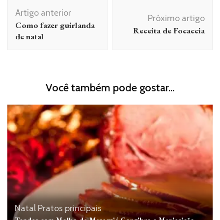
Navegação
Artigo anterior
de
Próximo artigo
Como fazer guirlanda
Receita de Focaccia
post
de natal
Você também pode gostar...
Natal
Pratos principais