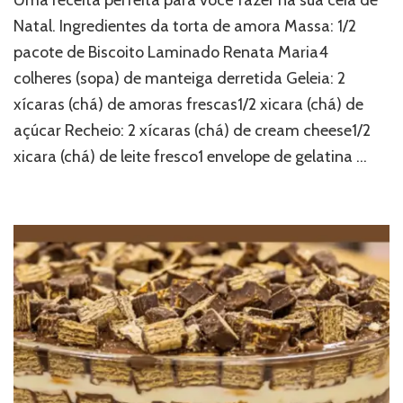
Uma receita perfeita para você fazer na sua ceia de
Natal. Ingredientes da torta de amora Massa: 1/2
pacote de Biscoito Laminado Renata Maria4
colheres (sopa) de manteiga derretida Geleia: 2
xícaras (chá) de amoras frescas1/2 xicara (chá) de
açúcar Recheio: 2 xícaras (chá) de cream cheese1/2
xicara (chá) de leite fresco1 envelope de gelatina …