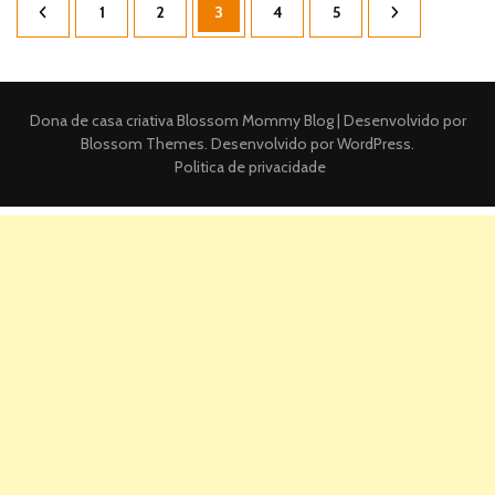
Página
Página
Página
Página
Página
1
2
3
4
5
de
posts
Dona de casa criativa
Blossom Mommy Blog | Desenvolvido por
Blossom Themes
. Desenvolvido por
WordPress
.
Politica de privacidade