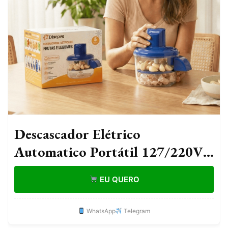
Descascador Elétrico
Automatico Portátil 127/220V
Cozinha Descascar Alho Uvas
EU QUERO
Frutas Tomate Legumes
WhatsApp
Telegram