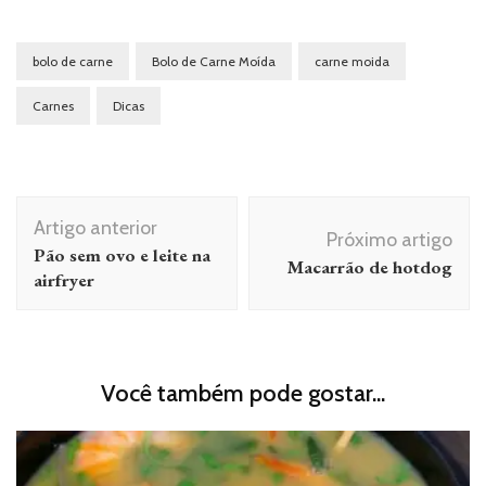
bolo de carne
Bolo de Carne Moída
carne moida
Carnes
Dicas
Navegação
Artigo anterior
de
Próximo artigo
Pão sem ovo e leite na
Macarrão de hotdog
post
airfryer
Você também pode gostar...