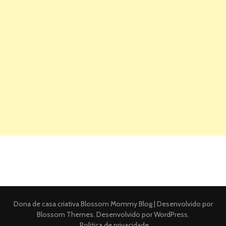
Dona de casa criativa
Blossom Mommy Blog | Desenvolvido por
Blossom Themes
. Desenvolvido por
WordPress
.
Politica de privacidade