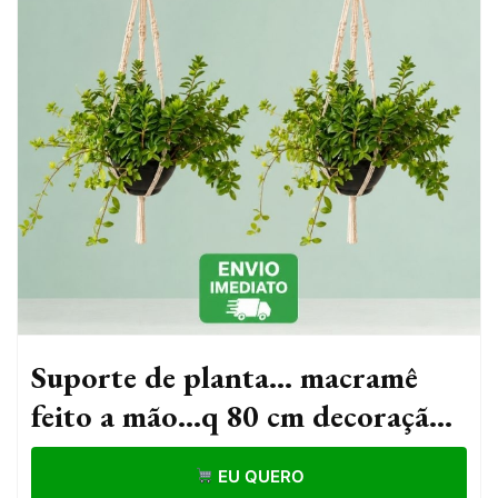
Suporte de planta... macramê
feito a mão...q 80 cm decoração
boho para vasos produto
EU QUERO
artesanal QQ