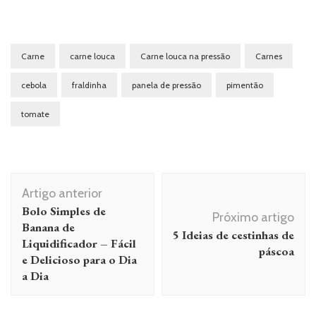
Carne
carne louca
Carne louca na pressão
Carnes
cebola
fraldinha
panela de pressão
pimentão
tomate
Navegação
Artigo anterior
de
Bolo Simples de
Próximo artigo
post
Banana de
5 Ideias de cestinhas de
Liquidificador – Fácil
páscoa
e Delicioso para o Dia
a Dia