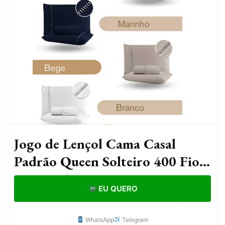
Jogo de Lençol Cama Casal
Padrão Queen Solteiro 400 Fios
Micropercal Com Fronha em
EU QUERO
Ponto Palito Fronha
Impermeável
WhatsApp
Telegram