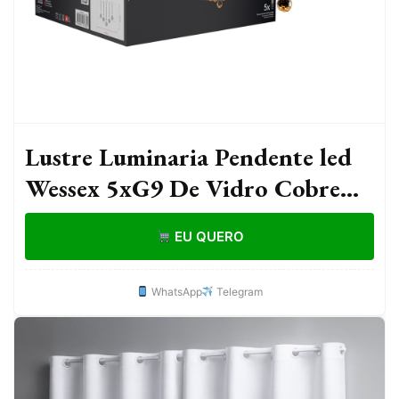
Lustre Luminaria Pendente led
Wessex 5xG9 De Vidro Cobre
Rosê Espelhado Cod:
EU QUERO
340515509 Avant
WhatsApp
Telegram