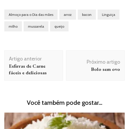
Almoço para o Dia das mães
arroz
bacon
Linguiça
milho
mussarela
queijo
Navegação
Artigo anterior
de
Próximo artigo
Esfirras de Carne
Bolo sem ovo
post
fáceis e deliciosas
Você também pode gostar...