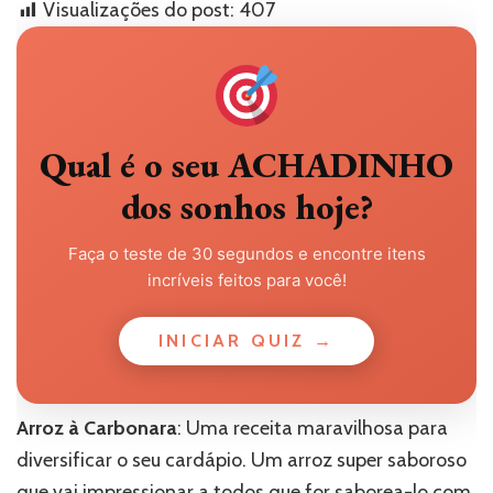
Visualizações do post:
407
Qual é o seu ACHADINHO
dos sonhos hoje?
Faça o teste de 30 segundos e encontre itens
incríveis feitos para você!
INICIAR QUIZ →
Arroz à Carbonara
: Uma receita maravilhosa para
diversificar o seu cardápio. Um arroz super saboroso
que vai impressionar a todos que for saborea-lo com