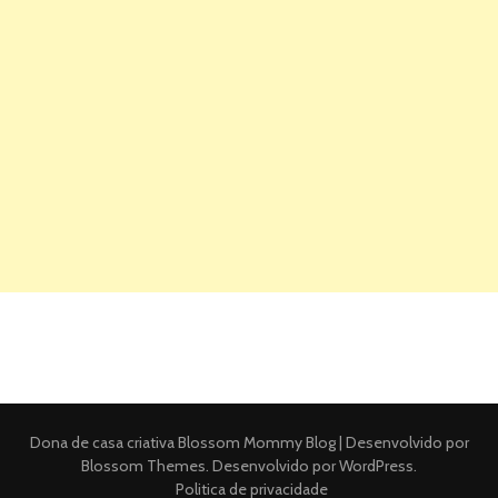
Dona de casa criativa
Blossom Mommy Blog | Desenvolvido por
Blossom Themes
. Desenvolvido por
WordPress
.
Politica de privacidade