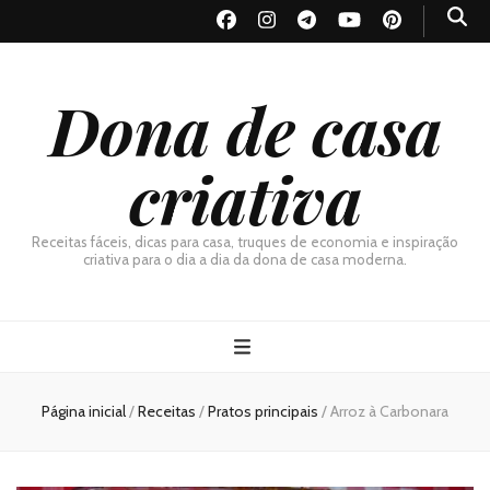
Dona de casa
criativa
Receitas fáceis, dicas para casa, truques de economia e inspiração
criativa para o dia a dia da dona de casa moderna.
Página inicial
/
Receitas
/
Pratos principais
/
Arroz à Carbonara