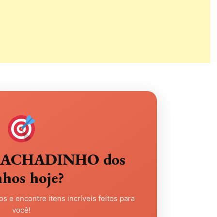
eu ACHADINHO dos
nhos hoje?
s e encontre itens incríveis feitos para
você!