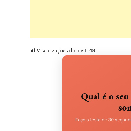
Visualizações do post:
48
Qual é o s
so
Faça o teste de 30 segundo