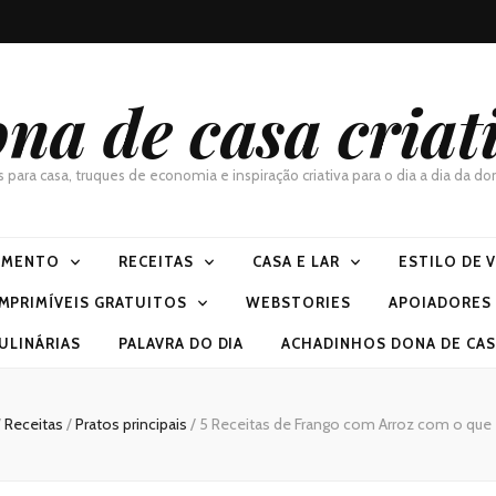
na de casa criat
as para casa, truques de economia e inspiração criativa para o dia a dia da 
IMENTO
RECEITAS
CASA E LAR
ESTILO DE 
IMPRIMÍVEIS GRATUITOS
WEBSTORIES
APOIADORES
ULINÁRIAS
PALAVRA DO DIA
ACHADINHOS DONA DE CASA
/
Receitas
/
Pratos principais
/
5 Receitas de Frango com Arroz com o qu