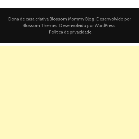
Dona de casa criativa
Blossom Mommy Blog | Desenvolvido por
Blossom Themes
. Desenvolvido por
WordPress
.
Politica de privacidade