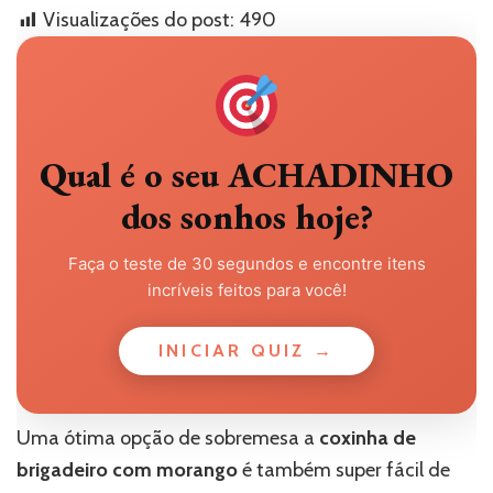
Visualizações do post:
490
Qual é o seu ACHADINHO
dos sonhos hoje?
Faça o teste de 30 segundos e encontre itens
incríveis feitos para você!
INICIAR QUIZ →
Uma ótima opção de sobremesa a
coxinha de
brigadeiro com morango
é também super fácil de