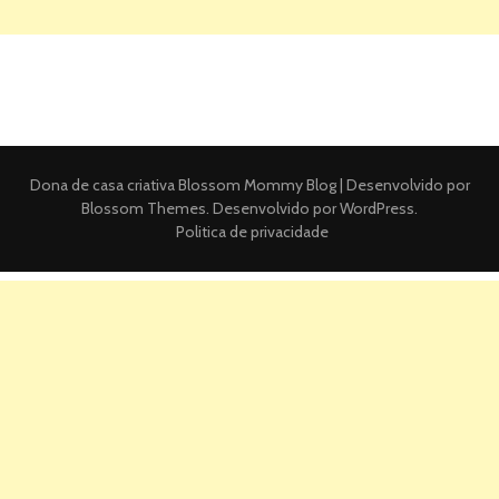
Dona de casa criativa
Blossom Mommy Blog | Desenvolvido por
Blossom Themes
. Desenvolvido por
WordPress
.
Politica de privacidade