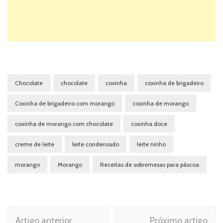
Chocolate
chocolate
coxinha
coxinha de brigadeiro
Coxinha de brigadeiro com morango
coxinha de morango
coxinha de morango com chocolate
coxinha doce
creme de leite
leite condensado
leite ninho
morango
Morango
Receitas de sobremesas para páscoa
Navegação
Artigo anterior
Próximo artigo