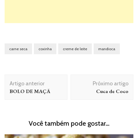
carne seca
coxinha
creme de leite
mandioca
Navegação
Artigo anterior
Próximo artigo
de
BOLO DE MAÇÃ
Cuca de Coco
post
Você também pode gostar...