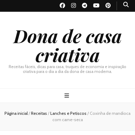
Dona de casa
criativa
Receitas fáceis, dicas para casa, truques de economia e inspiração
criativa para o dia a dia da dona de casa moderna.
Página inicial
/
Receitas
/
Lanches e Petiscos
/
Coxinha de mandioca
com carne-seca