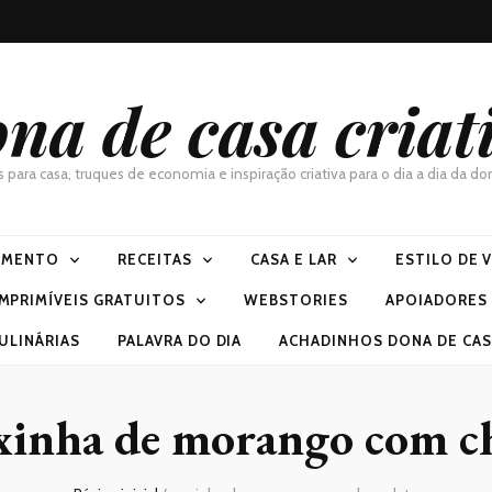
na de casa criat
as para casa, truques de economia e inspiração criativa para o dia a dia da 
IMENTO
RECEITAS
CASA E LAR
ESTILO DE 
IMPRIMÍVEIS GRATUITOS
WEBSTORIES
APOIADORES
ULINÁRIAS
PALAVRA DO DIA
ACHADINHOS DONA DE CASA
xinha de morango com c