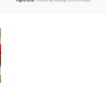
Página inicial
/
coxinha de morango com chocolate