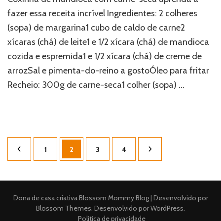
fazer essa receita incrível Ingredientes: 2 colheres
(sopa) de margarina1 cubo de caldo de carne2
xícaras (chá) de leite1 e 1/2 xícara (chá) de mandioca
cozida e espremida1 e 1/2 xícara (chá) de creme de
arrozSal e pimenta-do-reino a gostoÓleo para fritar
Recheio: 300g de carne-seca1 colher (sopa) …
Paginação
Página
Página
Página
Página
1
2
3
4
de
posts
Dona de casa criativa
Blossom Mommy Blog | Desenvolvido por
Blossom Themes
. Desenvolvido por
WordPress
.
Politica de privacidade