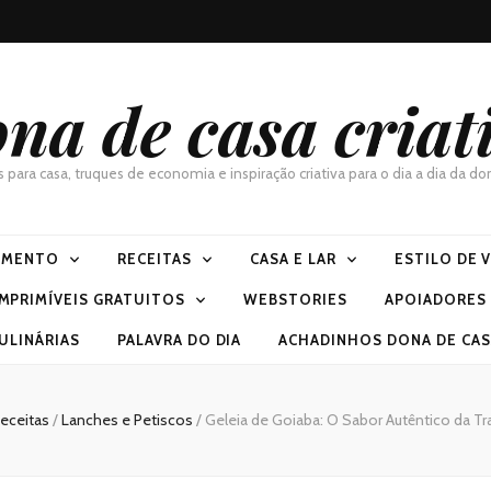
na de casa criat
as para casa, truques de economia e inspiração criativa para o dia a dia da 
IMENTO
RECEITAS
CASA E LAR
ESTILO DE 
IMPRIMÍVEIS GRATUITOS
WEBSTORIES
APOIADORES
ULINÁRIAS
PALAVRA DO DIA
ACHADINHOS DONA DE CASA
eceitas
/
Lanches e Petiscos
/
Geleia de Goiaba: O Sabor Autêntico da Trad