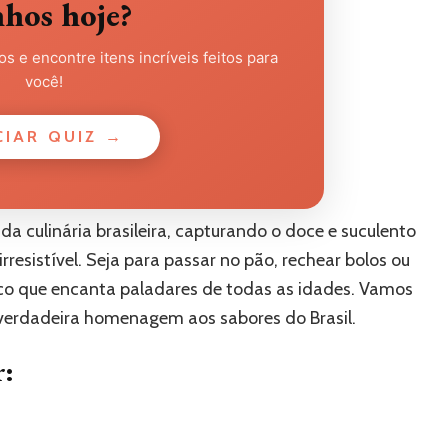
nhos hoje?
s e encontre itens incríveis feitos para
você!
CIAR QUIZ →
a culinária brasileira, capturando o doce e suculento
resistível. Seja para passar no pão, rechear bolos ou
ico que encanta paladares de todas as idades. Vamos
 verdadeira homenagem aos sabores do Brasil.
r: