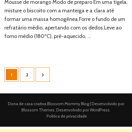
Mousse de morango Modo de preparo Em uma tigela,
misture o biscoito com a manteiga e a clara até
formar uma massa homogênea.Forre o fundo de um
refratário médio, apertando com os dedos.Leve ao
forno médio (180ºC), pré-aquecido, …
Paginação
Página
Página
1
2
de
posts
Dona de casa criativa
Blossom Mommy Blog | Desenvolvido por
Blossom Themes
. Desenvolvido por
WordPress
.
Politica de privacidade