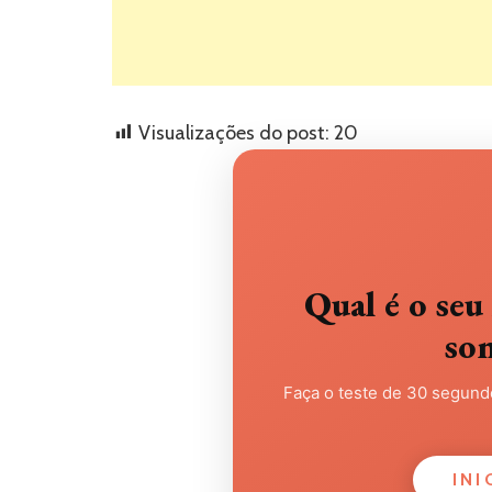
Visualizações do post:
20
Qual é o s
so
Faça o teste de 30 segundo
INI