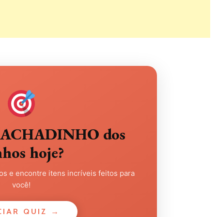
eu ACHADINHO dos
nhos hoje?
s e encontre itens incríveis feitos para
você!
CIAR QUIZ →