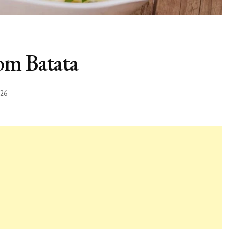
om Batata
26