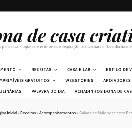
na de casa criat
as para casa, truques de economia e inspiração criativa para o dia a dia da 
IMENTO
RECEITAS
CASA E LAR
ESTILO DE 
IMPRIMÍVEIS GRATUITOS
WEBSTORIES
APOIADORES
ULINÁRIAS
PALAVRA DO DIA
ACHADINHOS DONA DE CASA
ina inicial
/
Receitas
/
Acompanhamentos
/
Salada de Maionese com Bat