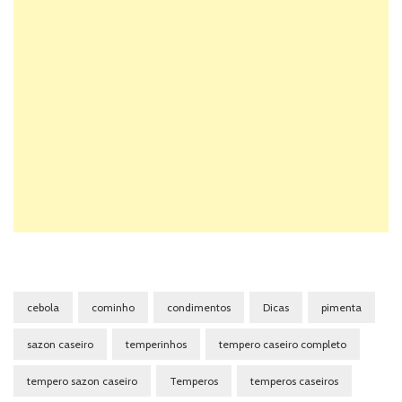
cebola
cominho
condimentos
Dicas
pimenta
sazon caseiro
temperinhos
tempero caseiro completo
tempero sazon caseiro
Temperos
temperos caseiros