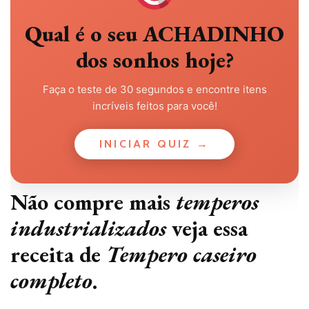
Qual é o seu ACHADINHO
dos sonhos hoje?
Faça o teste de 30 segundos e encontre itens
incríveis feitos para você!
INICIAR QUIZ →
Não compre mais
temperos
industrializados
veja essa
receita de
Tempero caseiro
completo
.