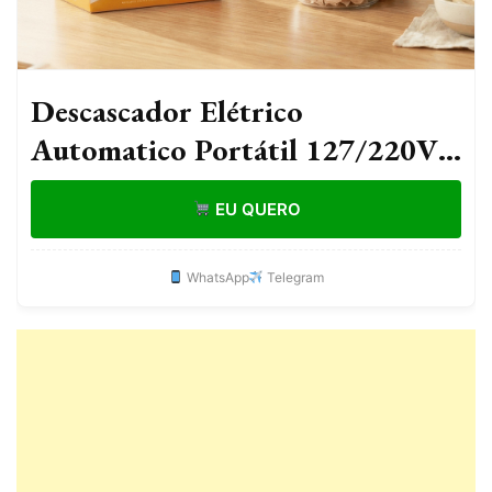
Descascador Elétrico
Automatico Portátil 127/220V
Cozinha Descascar Alho Uvas
EU QUERO
Frutas Tomate Legumes
WhatsApp
Telegram