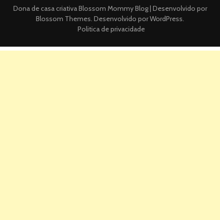
Dona de casa criativa
Blossom Mommy Blog | Desenvolvido por
Blossom Themes
. Desenvolvido por
WordPress
.
Politica de privacidade