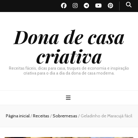
Dona de casa
criativa
Receitas fáceis, dicas para casa, truques de economia e inspiração
criativa para o dia a dia da dona de casa moderna.
Página inicial
/
Receitas
/
Sobremesas
/
Geladinho de Maracujá fácil