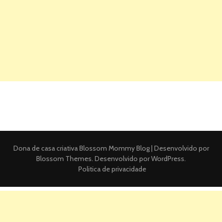
Dona de casa criativa
Blossom Mommy Blog | Desenvolvido por
Blossom Themes
. Desenvolvido por
WordPress
.
Politica de privacidade