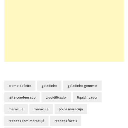
creme de leite
geladinho
geladinho gourmet
leite condensado
Liquidificador
liquidificador
maracujá
maracuja
polpa maracuja
receitas com maracujá
receitas fáceis