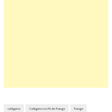
colágeno
Colágeno no Pé de Frango
frango