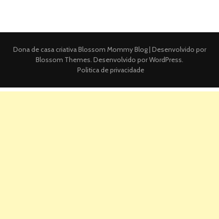
Dona de casa criativa
Blossom Mommy Blog | Desenvolvido por
Blossom Themes
. Desenvolvido por
WordPress
.
Politica de privacidade