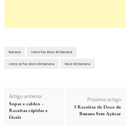
banana
como faz doce de banana
como se faz doce de banana
doce de banana
Navegação
Artigo anterior
de
Próximo artigo
Sopas e caldos –
3 Receitas de Doce de
post
Receitas rápidas e
Banana Sem Açúcar
fáceis