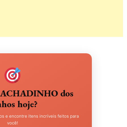
eu ACHADINHO dos
nhos hoje?
s e encontre itens incríveis feitos para
você!