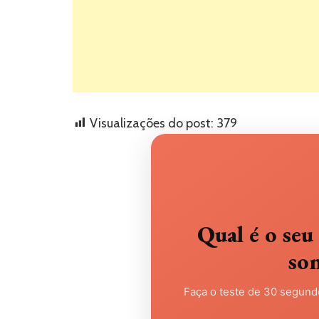
Visualizações do post:
379
Qual é o s
so
Faça o teste de 30 segundo