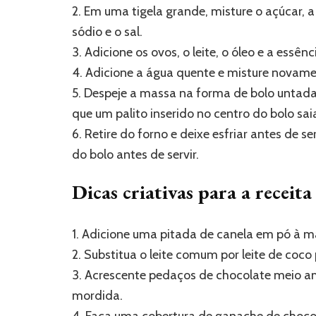
2. Em uma tigela grande, misture o açúcar, a
sódio e o sal.
3. Adicione os ovos, o leite, o óleo e a essê
4. Adicione a água quente e misture novam
5. Despeje a massa na forma de bolo untada 
que um palito inserido no centro do bolo sai
6. Retire do forno e deixe esfriar antes de se
do bolo antes de servir.
Dicas criativas para a receit
1. Adicione uma pitada de canela em pó à m
2. Substitua o leite comum por leite de coco
3. Acrescente pedaços de chocolate meio a
mordida.
4. Faça uma cobertura de ganache de chocola