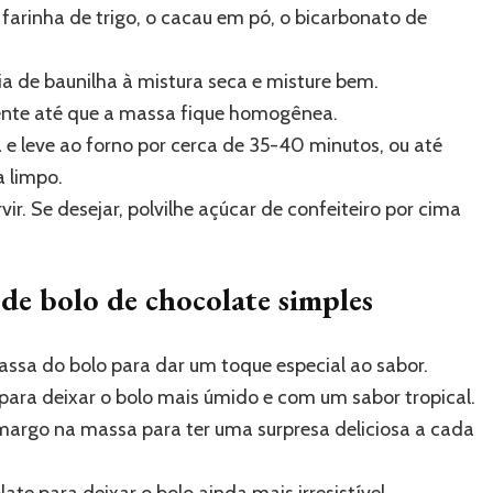
 farinha de trigo, o cacau em pó, o bicarbonato de
ncia de baunilha à mistura seca e misture bem.
ente até que a massa fique homogênea.
e leve ao forno por cerca de 35-40 minutos, ou até
a limpo.
rvir. Se desejar, polvilhe açúcar de confeiteiro por cima
a de bolo de chocolate simples
assa do bolo para dar um toque especial ao sabor.
 para deixar o bolo mais úmido e com um sabor tropical.
margo na massa para ter uma surpresa deliciosa a cada
te para deixar o bolo ainda mais irresistível.