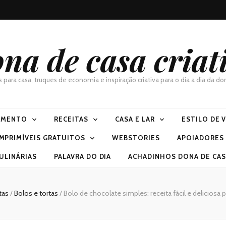
na de casa criat
as para casa, truques de economia e inspiração criativa para o dia a dia da 
IMENTO
RECEITAS
CASA E LAR
ESTILO DE 
IMPRIMÍVEIS GRATUITOS
WEBSTORIES
APOIADORES
ULINÁRIAS
PALAVRA DO DIA
ACHADINHOS DONA DE CASA
tas
/
Bolos e tortas
/
Bolo de chocolate simples: receita fácil e deliciosa 