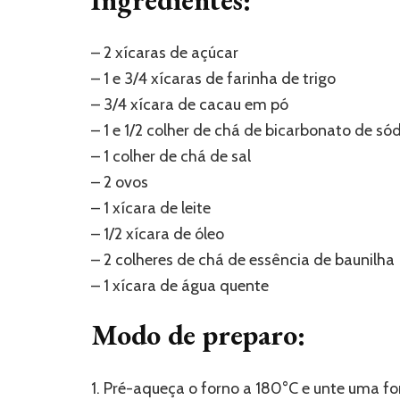
– 2 xícaras de açúcar
– 1 e 3/4 xícaras de farinha de trigo
– 3/4 xícara de cacau em pó
– 1 e 1/2 colher de chá de bicarbonato de só
– 1 colher de chá de sal
– 2 ovos
– 1 xícara de leite
– 1/2 xícara de óleo
– 2 colheres de chá de essência de baunilha
– 1 xícara de água quente
Modo de preparo:
1. Pré-aqueça o forno a 180°C e unte uma fo