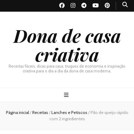
Dona de casa
criativa
Receitas fáceis, dicas para casa, truques de economia e inspiração
criativa para o dia a dia da dona de casa moderna.
Página inicial
/
Receitas
/
Lanches e Petiscos
/
Pão de queijo rápido
com 2 ingredientes