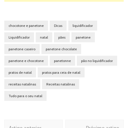
chocotone e panetone
Dicas
liquidificador
Liquidificador
natal
pães
panetone
panetone caseiro
panetone chocolate
panetone e chocotone
panetonne
pão no liquidificador
pratos de natal
pratos para ceia de natal
receitas natalinas
Receitas natalinas
Tudo para o seu natal
Navegação