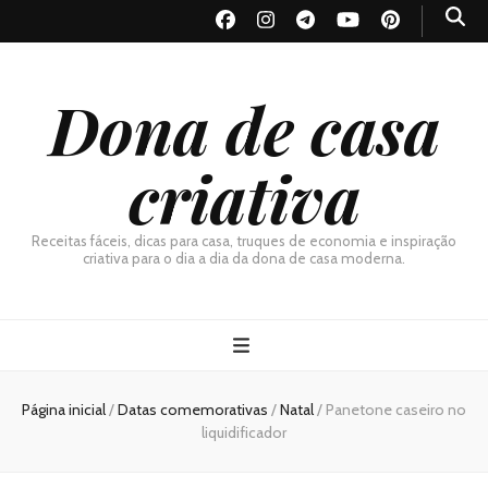
Dona de casa
criativa
Receitas fáceis, dicas para casa, truques de economia e inspiração
criativa para o dia a dia da dona de casa moderna.
Página inicial
/
Datas comemorativas
/
Natal
/
Panetone caseiro no
liquidificador