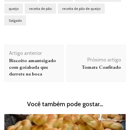
queijo
receita de pão
receita de pão de queijo
Salgado
Navegação
Artigo anterior
de
Próximo artigo
Biscoito amanteigado
post
com goiabada que
Tomate Confitado
derrete na boca
Você também pode gostar...