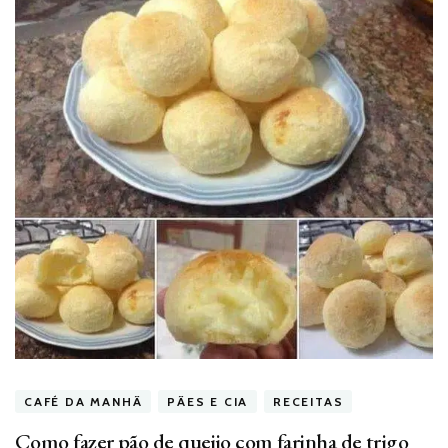
CAFÉ DA MANHÃ
PÃES E CIA
RECEITAS
Como fazer pão de queijo com farinha de trigo