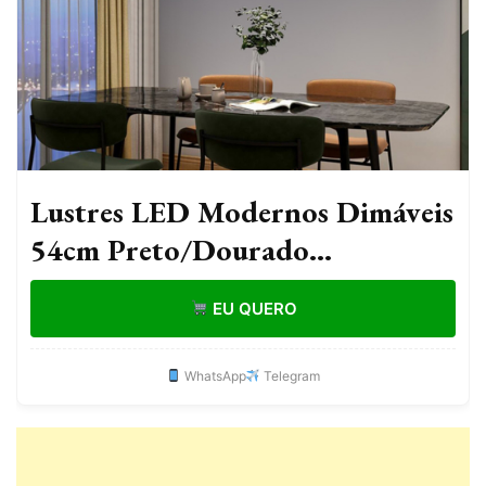
Lustres LED Modernos Dimáveis
54cm Preto/Dourado
Luminárias Pendentes para
EU QUERO
Quarto, Sala de Jantar, Cozinha
- Luminária
WhatsApp
Telegram