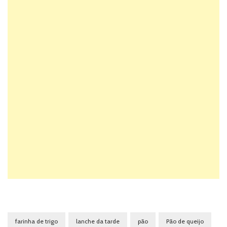
farinha de trigo
lanche da tarde
pão
Pão de queijo