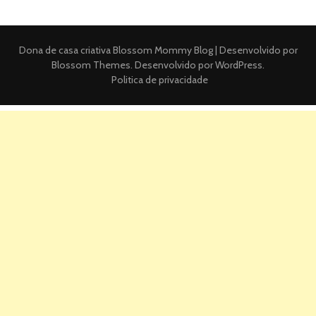
Dona de casa criativa
Blossom Mommy Blog | Desenvolvido por
Blossom Themes
. Desenvolvido por
WordPress
.
Politica de privacidade