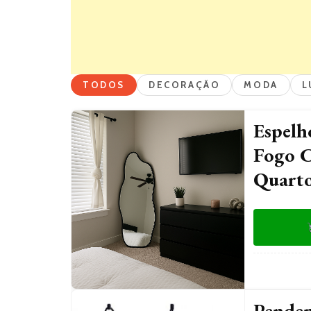
TODOS
DECORAÇÃO
MODA
L
Espelh
Fogo C
Quarto
Penden