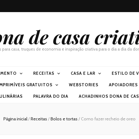
na de casa criat
as para casa, truques de economia e inspiração criativa para o dia a dia da 
IMENTO
RECEITAS
CASA E LAR
ESTILO DE 
IMPRIMÍVEIS GRATUITOS
WEBSTORIES
APOIADORES
ULINÁRIAS
PALAVRA DO DIA
ACHADINHOS DONA DE CASA
Página inicial
/
Receitas
/
Bolos e tortas
/
Como fazer recheio de oreo