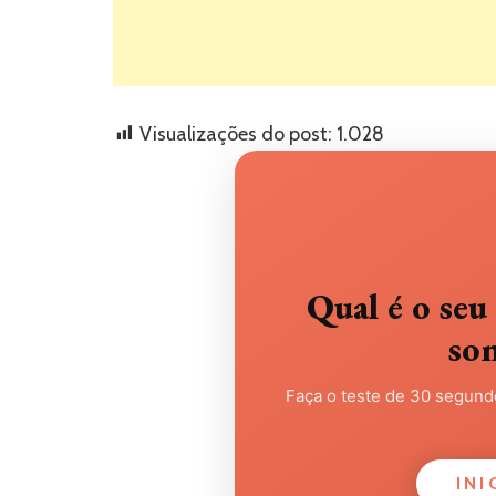
Visualizações do post:
1.028
Qual é o s
so
Faça o teste de 30 segundo
INI