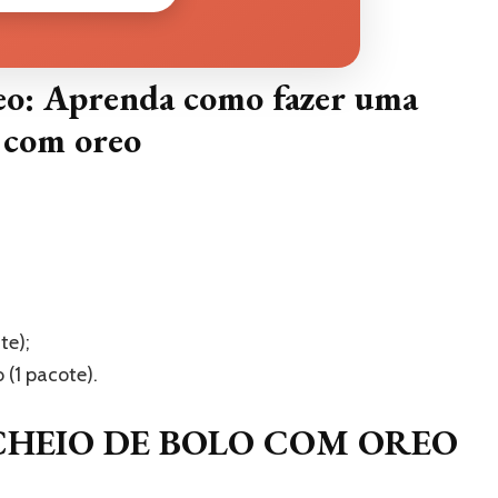
reo: Aprenda como fazer uma
o com o
reo
te);
 (1 pacote).
HEIO DE BOLO COM OREO