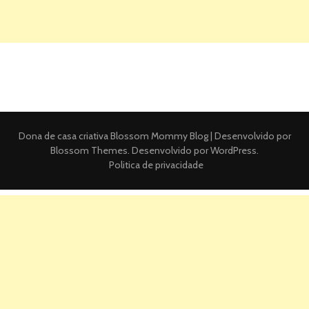
Dona de casa criativa
Blossom Mommy Blog | Desenvolvido por
Blossom Themes
. Desenvolvido por
WordPress
.
Politica de privacidade