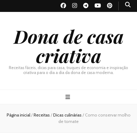
Dona de casa
criativa
Receitas fáceis, dicas para casa, truques de economia e inspiração
criativa para o dia a dia da dona de casa moderna.
Página inicial
/
Receitas
/
Dicas culinárias
/
Como conservar molho
de tomate