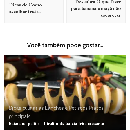
Descubra O que fazer
Dicas de Como
post
para banana e maçã não
escolher frutas
escurecer
Você também pode gostar...
Dicas culinárias
Lanches e Petiscos
Pratos
principais
Batata no palito – Pirulito de batata frita crocante