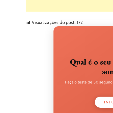
Visualizações do post:
172
Qual é o s
so
Faça o teste de 30 segundo
INI