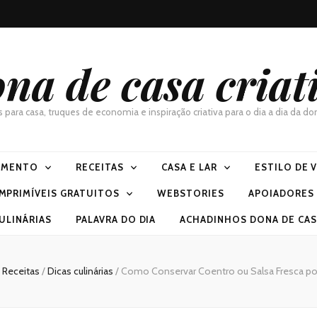
na de casa criat
as para casa, truques de economia e inspiração criativa para o dia a dia da 
IMENTO
RECEITAS
CASA E LAR
ESTILO DE 
IMPRIMÍVEIS GRATUITOS
WEBSTORIES
APOIADORES
ULINÁRIAS
PALAVRA DO DIA
ACHADINHOS DONA DE CASA
Receitas
/
Dicas culinárias
/
Como Conservar Coentro ou Salsa Fresca p