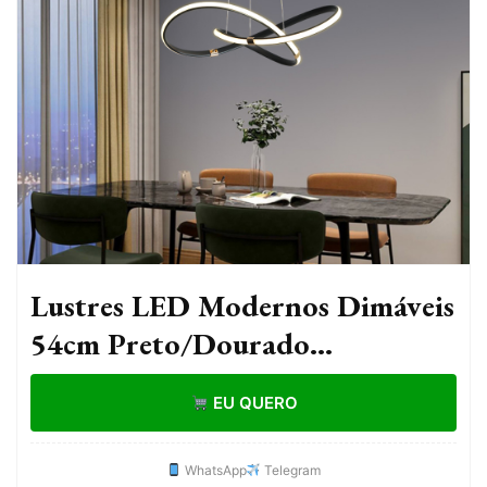
Lustres LED Modernos Dimáveis
54cm Preto/Dourado
Luminárias Pendentes para
EU QUERO
Quarto, Sala de Jantar, Cozinha
- Luminária
WhatsApp
Telegram