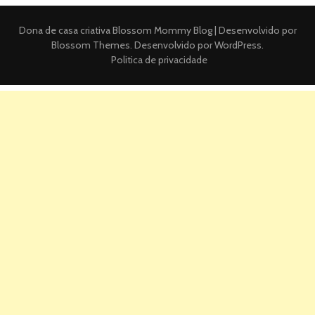
Dona de casa criativa
Blossom Mommy Blog | Desenvolvido por
Blossom Themes
. Desenvolvido por
WordPress
.
Politica de privacidade