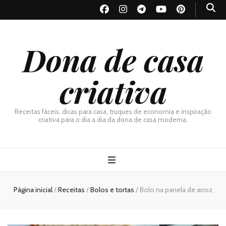
Dona de casa
criativa
Receitas fáceis, dicas para casa, truques de economia e inspiração
criativa para o dia a dia da dona de casa moderna.
Página inicial
/
Receitas
/
Bolos e tortas
/
Bolo na panela de arroz