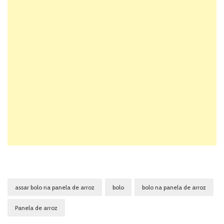
assar bolo na panela de arroz
bolo
bolo na panela de arroz
Panela de arroz