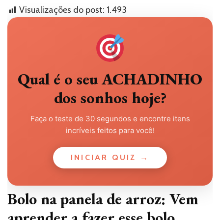
Visualizações do post:
1.493
Qual é o seu ACHADINHO
dos sonhos hoje?
Faça o teste de 30 segundos e encontre itens
incríveis feitos para você!
INICIAR QUIZ →
Bolo na panela de arroz: Vem
aprender a fazer esse bolo