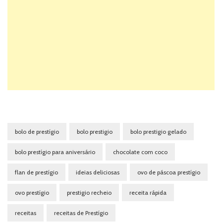
bolo de prestígio
bolo prestigio
bolo prestigio gelado
bolo prestígio para aniversário
chocolate com coco
flan de prestígio
ideias deliciosas
ovo de páscoa prestígio
ovo prestígio
prestigio recheio
receita rápida
receitas
receitas de Prestígio