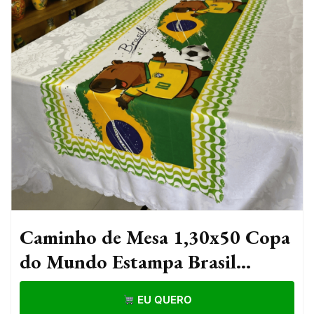
Caminho de Mesa 1,30x50 Copa
do Mundo Estampa Brasil
Futebol Torcida Decoração
EU QUERO
Mesa Posta Seleção Brasil