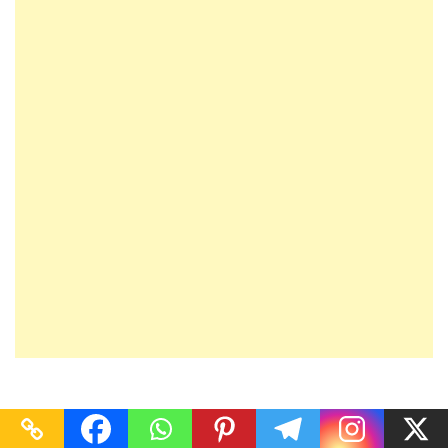
beleza
cabelo
cabelos
crescimento capilar