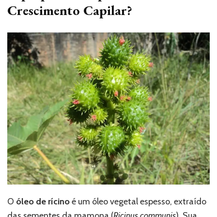
Crescimento Capilar?
O
óleo de rícino
é um óleo vegetal espesso, extraído
das sementes da mamona (
Ricinus communis
). Sua