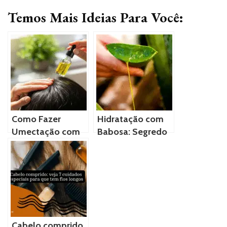
Temos Mais Ideias Para Você:
Como Fazer
Hidratação com
Umectação com
Babosa: Segredo
Óleo de Rícino
Natural para
para Combater a
Cabelos
Queda de Cabelo
Hidratados e
Brilhantes
Cabelo comprido