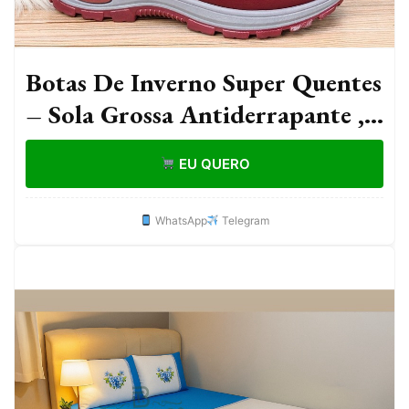
Botas De Inverno Super Quentes
– Sola Grossa Antiderrapante ,
Neve Masculinas E Femininas ,
EU QUERO
Salto Baixo , Bico Vermelho
WhatsApp
Telegram