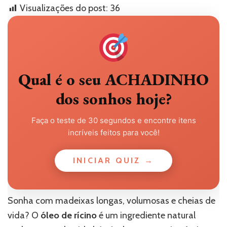
Visualizações do post:
36
Qual é o seu ACHADINHO
dos sonhos hoje?
Faça o teste de 30 segundos e encontre itens
incríveis feitos para você!
INICIAR QUIZ →
Sonha com madeixas longas, volumosas e cheias de
vida? O
óleo de rícino
é um ingrediente natural