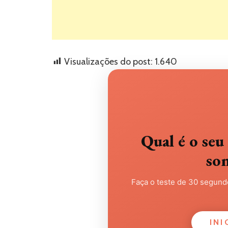
Visualizações do post:
1.640
Qual é o s
so
Faça o teste de 30 segundo
INI