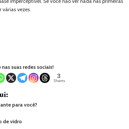
 quase imperceptível. Se você não ver nada nas primeiras
 várias vezes.
nas suas redes sociais!
3
Shares
ui:
tante para você?
o de vidro