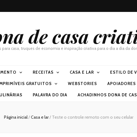
na de casa criat
as para casa, truques de economia e inspiração criativa para o dia a dia da 
IMENTO
RECEITAS
CASA E LAR
ESTILO DE 
IMPRIMÍVEIS GRATUITOS
WEBSTORIES
APOIADORES
ULINÁRIAS
PALAVRA DO DIA
ACHADINHOS DONA DE CASA
Página inicial
/
Casa e lar
/
Teste o controle remoto com o seu celular