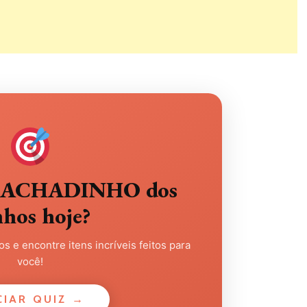
eu ACHADINHO dos
nhos hoje?
s e encontre itens incríveis feitos para
você!
CIAR QUIZ →