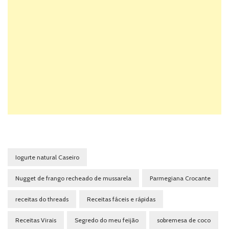
Iogurte natural Caseiro
Nugget de frango recheado de mussarela
Parmegiana Crocante
receitas do threads
Receitas fáceis e rápidas
Receitas Virais
Segredo do meu feijão
sobremesa de coco