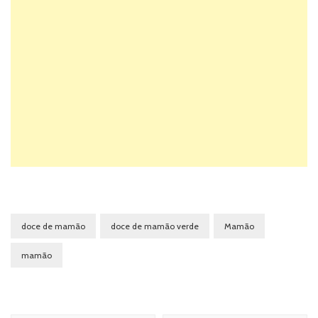
doce de mamão
doce de mamão verde
Mamão
mamão