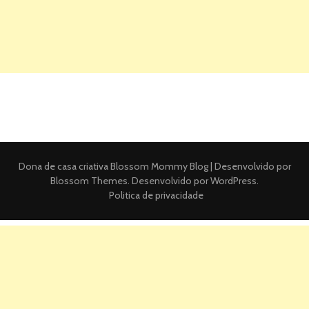
Dona de casa criativa
Blossom Mommy Blog | Desenvolvido por
Blossom Themes
. Desenvolvido por
WordPress
.
Politica de privacidade