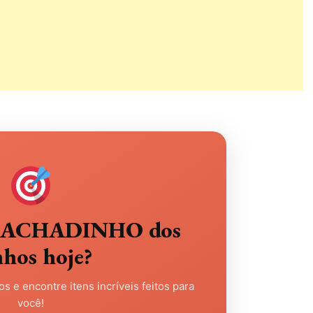
eu ACHADINHO dos
nhos hoje?
s e encontre itens incríveis feitos para
você!