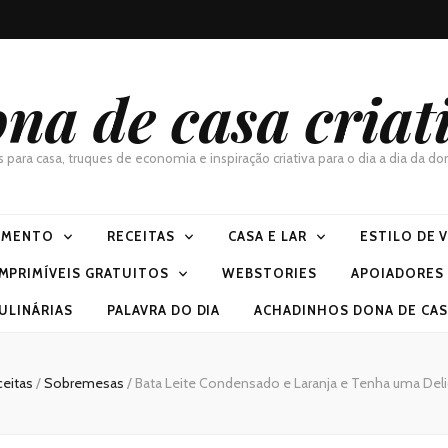
na de casa criat
as para casa, truques de economia e inspiração criativa para o dia a dia da 
IMENTO
RECEITAS
CASA E LAR
ESTILO DE 
IMPRIMÍVEIS GRATUITOS
WEBSTORIES
APOIADORES
ULINÁRIAS
PALAVRA DO DIA
ACHADINHOS DONA DE CASA
ceitas
/
Sobremesas
/
Bata Leite Condensado e Laranja e Tenha uma De