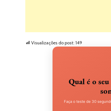
Visualizações do post:
149
Qual é o s
so
Faça o teste de 30 segundo