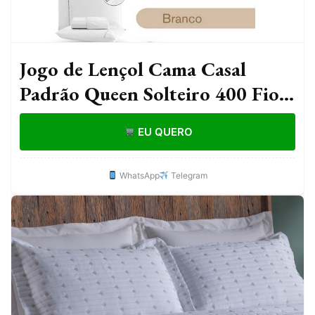
Jogo de Lençol Cama Casal
Padrão Queen Solteiro 400 Fios
Micropercal Com Fronha em
EU QUERO
Ponto Palito Fronha
Impermeável
WhatsApp
Telegram