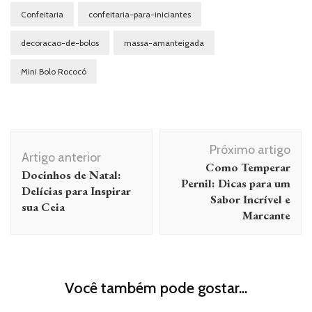
Confeitaria
confeitaria-para-iniciantes
decoracao-de-bolos
massa-amanteigada
Mini Bolo Rococó
Navegação
Próximo artigo
de
Artigo anterior
Como Temperar
Docinhos de Natal:
post
Pernil: Dicas para um
Delícias para Inspirar
Sabor Incrível e
sua Ceia
Marcante
Você também pode gostar...