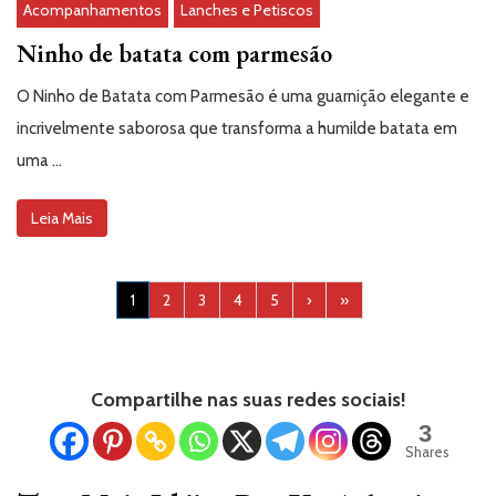
Acompanhamentos
Lanches e Petiscos
Ninho de batata com parmesão
O Ninho de Batata com Parmesão é uma guarnição elegante e
incrivelmente saborosa que transforma a humilde batata em
uma …
Leia Mais
1
2
3
4
5
›
»
Compartilhe nas suas redes sociais!
3
Shares