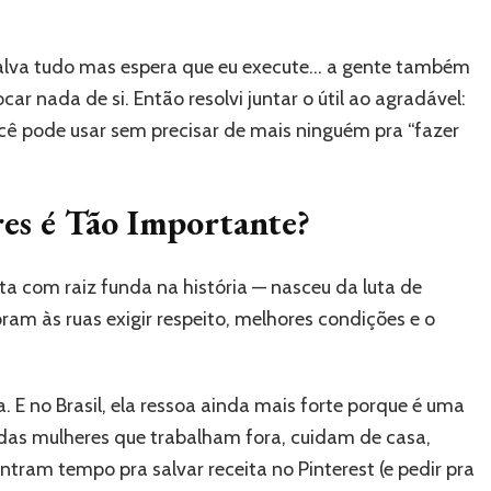
alva tudo mas espera que eu execute… a gente também
r nada de si. Então resolvi juntar o útil ao agradável:
 pode usar sem precisar de mais ninguém pra “fazer
es é Tão Importante?
a com raiz funda na história — nasceu da luta de
oram às ruas exigir respeito, melhores condições e o
 E no Brasil, ela ressoa ainda mais forte porque é uma
das mulheres que trabalham fora, cuidam de casa,
tram tempo pra salvar receita no Pinterest (e pedir pra