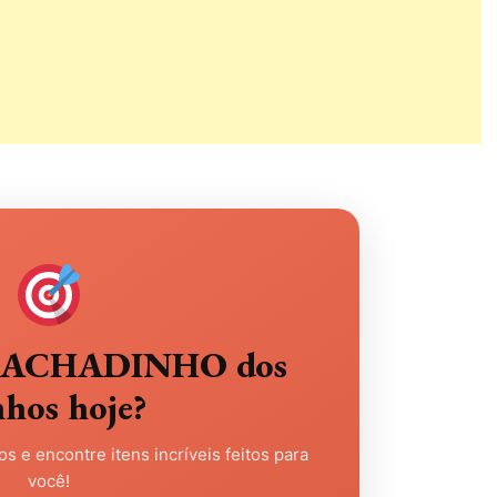
eu ACHADINHO dos
nhos hoje?
s e encontre itens incríveis feitos para
você!