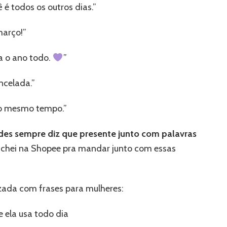
 é todos os outros dias.”
março!”
ça o ano todo.
”
ncelada.”
 ao mesmo tempo.”
es sempre diz que presente junto com palavras
achei na Shopee pra mandar junto com essas
zada com frases para mulheres
:
 ela usa todo dia