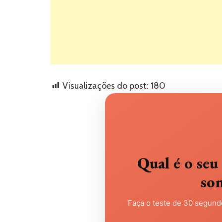
Visualizações do post:
180
Qual é o s
so
Faça o teste de 30 segundo