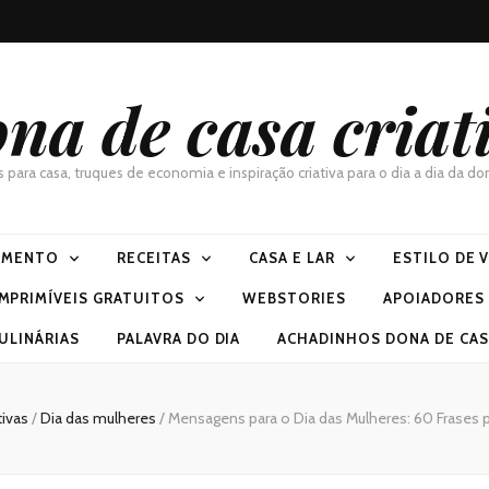
na de casa criat
as para casa, truques de economia e inspiração criativa para o dia a dia da 
IMENTO
RECEITAS
CASA E LAR
ESTILO DE 
IMPRIMÍVEIS GRATUITOS
WEBSTORIES
APOIADORES
ULINÁRIAS
PALAVRA DO DIA
ACHADINHOS DONA DE CASA
ivas
/
Dia das mulheres
/
Mensagens para o Dia das Mulheres: 60 Frases