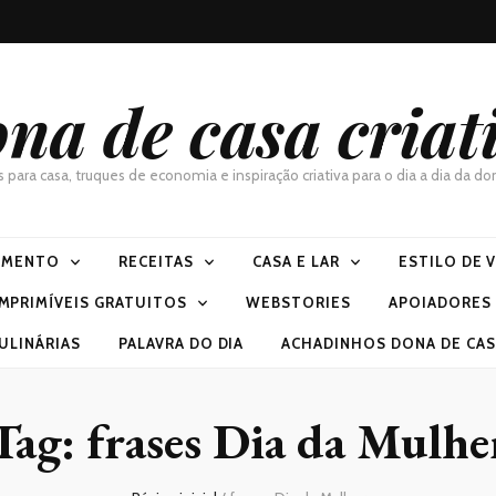
na de casa criat
as para casa, truques de economia e inspiração criativa para o dia a dia da 
IMENTO
RECEITAS
CASA E LAR
ESTILO DE 
IMPRIMÍVEIS GRATUITOS
WEBSTORIES
APOIADORES
ULINÁRIAS
PALAVRA DO DIA
ACHADINHOS DONA DE CASA
Tag:
frases Dia da Mulhe